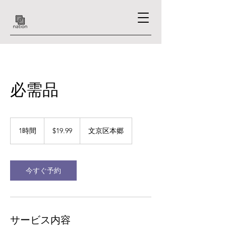
必需品
19.99
米
1時間
1
$19.99
文京区本郷
ド
時
ル
今すぐ予約
サービス内容