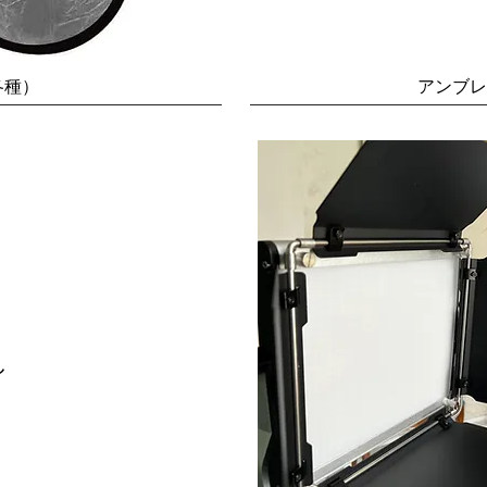
各種）
アンブレ
し