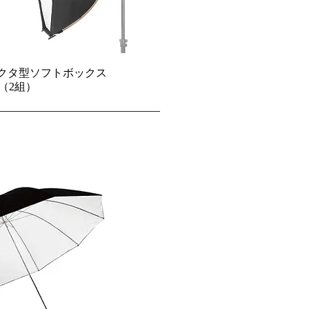
O90オクタ型ソフトボックス
m（2組）