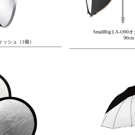
SmallRig LA-
90c
ディッシュ（1個）