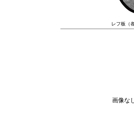
レフ板（
画像な