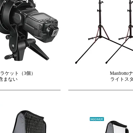
R Sブラケット（3個）
Manfrot
含まない
ライトスタ